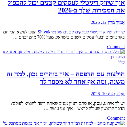
מים
איך שיווק דיגיטלי לעסקים קטנים יכול להכפיל
סולארית
את המכירות שלך ב-2026
מרכזית
–
מה
אָמִיר
מרץ 12, 2026
שוועד
הבית
שירותי שיווק דיגיטלי לעסקים קטנים של Shivuknet
הפכו לנושא הכי חם
באמת
בקרב יזמים ובעלי עסקים קטנים בישראל. מעל 70% מהצרכנים …
צריך
on
לדעת
Comment
איך
(בלי
שיווק
בולשיט)
דיגיטלי
כללי
לעסקים
קטנים
חולצות עם הדפסה – איך בוחרים נכון, למה זה
יכול
משנה, ומה אף אחד לא מספר לך
להכפיל
את
המכירות
אָמִיר
מרץ 10, 2026
שלך
ב-2026
יש לך אירוע, עסק, או סתם רעיון מגניב שאתה רוצה להוציא לעולם?
הדבר הראשון שעולה לראש – איך אני עושה …
on
Comment
חולצות