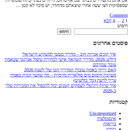
אם אתם מתעוררים בבוקר עם אף סתום, גירודים בעיניים והתעטשויות
שלי,
שמפסיקות חצי שעה אחרי שיצאתם מהחדר, יש סיכוי לא קטן …
התובנות
on
שלך
Comment
Posts
קרדית
1
2
…
4
הבא
האבק
חיפוש
pagination
במזרן:
חיפוש
למה
זה
פוסטים אחרונים
מסוכן,
איך
איך קונים אגרות חוב – מדריך מעשי למשקיע הישראלי
מזהים
הילינג 2026: מדריך השוואה אישי לבחירת טיפול אנרגטי שבאמת
נוכחות
עובד עבורכם
שלהן
האם רייקי באמת עובד? המדריך הכן שלי לשנת 2026
ואיך
מערכת חימום מים סולארית מרכזית – מה שוועד הבית באמת
מנקים
צריך לדעת (בלי בולשיט)
את
איך שיווק דיגיטלי לעסקים קטנים יכול להכפיל את המכירות שלך
המזרן
ב-2026
באמת
קטגוריות
Uncategorized
אינסטלציה
בריאות
גיימינג