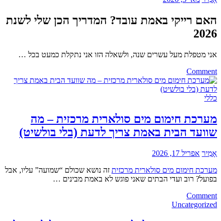
שבאמת
עובד
האם רייקי באמת עובד? המדריך הכן שלי לשנת
עבורכם
2026
אני מטפלת מעל עשרים שנה, ולשאלה הזו אני נתקלת כמעט בכל …
on
Comment
האם
רייקי
באמת
כללי
עובד?
המדריך
מערכת חימום מים סולארית מרכזית – מה
הכן
שוועד הבית באמת צריך לדעת (בלי בולשיט)
שלי
לשנת
2026
אָמִיר
אפריל 17, 2026
מערכת חימום מים סולארית מרכזית
זה נושא שכולם “שמועה” עליו, אבל
בפועל? רוב ועדי הבתים שאני פוגש לא באמת מבינים …
on
Comment
מערכת
Uncategorized
חימום