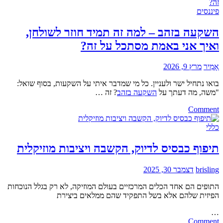
עם
הדפסה
פיננסים
–
איך
השקעה בזהב – למה זה תמיד חוזר לשולחן,
בוחרים
ואיך אני באמת מסתכל על זה?
נכון,
למה
זה
אָמִיר
מרץ 9, 2026
משנה,
ומה
בואו נתחיל ישר ולעניין. כל מי שמדבר איתי על השקעות, בסוף שואל:
אף
"משה, מה דעתך על
השקעה בזהב
? זה …
אחד
on
לא
Comment
השקעה
מספר
בזהב
לך
כללי
–
למה
תיפוף כבסיס לדיוק, הקשבה ויציבות מוזיקלית
זה
תמיד
brisling
דצמבר 30, 2025
חוזר
לשולחן,
התופים
הם
אחד
הכלים
המרכזיים
בעולם
המוזיקה
,
לא
רק
בגלל
הנוכחות
ואיך
הפיזית
שלהם
אלא
בשל
התפקיד
שהם
ממלאים
ביצירת
אני
באמת
…
מסתכל
on
Comment