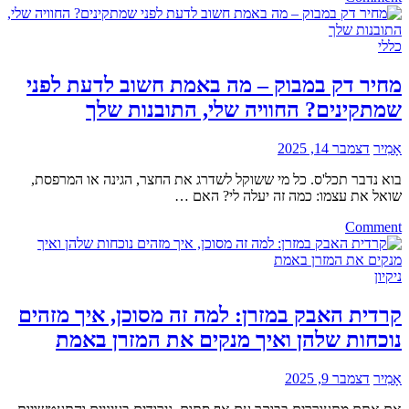
על
תיפוף
זה?
כבסיס
לדיוק,
כללי
הקשבה
ויציבות
מחיר דק במבוק – מה באמת חשוב לדעת לפני
מוזיקלית
שמתקינים? החוויה שלי, התובנות שלך
אָמִיר
דצמבר 14, 2025
בוא נדבר תכל'ס. כל מי ששוקל לשדרג את החצר, הגינה או המרפסת,
שואל את עצמו: כמה זה יעלה לי? האם …
on
Comment
מחיר
דק
במבוק
ניקיון
–
מה
קרדית האבק במזרן: למה זה מסוכן, איך מזהים
באמת
נוכחות שלהן ואיך מנקים את המזרן באמת
חשוב
לדעת
לפני
אָמִיר
דצמבר 9, 2025
שמתקינים?
החוויה