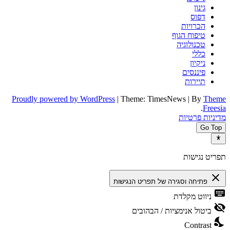
גינון
דפוס
הכרויות
טיפוח הגוף
טכנולוגיה
כללי
ניקיון
פיננסים
תיירות
Proudly powered by WordPress
|
Theme: TimesNews
|
By
Theme
.
Freesia
מדיניות פרטיות
Go Top
תפריט נגישות
close
פתיחה וסגירה של תפריט הנגישות
keyboard
ניווט מקלדת
visibility_off
ביטול אנימציות / הבהובים
nights_stay
Contrast