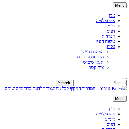
Skip
Menu
to
content
גינון
אינסטלציה
גיימינג
דפוס
הכרויות
טיפוח הגוף
עלינו
הצהרת נגישות
מדיניות פרטיות
תנאי שימוש
צור קשר
Search
Search
for:
YMR Killer – המדריך המקיף לכל מה שצריך לדעת בתחומים שונים
Menu
ברוכים הבאים ל-YMR Killer! כאן תמצאו מדריכים מקיפים על מגוון
נושאים – מטיפוח הגוף וגינון ביתי ועד פיננסים, אינסטלציה וגיימינג. גלו תוכן
גינון
איכותי ומעודכן שיעזור לכם לקבל החלטות חכמות. 🚀
אינסטלציה
גיימינג
דפוס