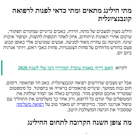
מתי הילינג מתאים ומתי כדאי לפנות לרפואה
קונבנציונלית
הילינג מצוין למצבים של מתח, חרדה, כאבים כרוניים שמקורם תפקודי,
שיקום אחרי תאונות וניתוחים, איזון לאחר תקופות לחוצות, ושיפור איכות
שינה. השיטה גם עוזרת מאוד למניעה. אנשים שמגיעים אליי באופן קבוע
פעם בחודש מדווחים על פחות הצטננויות, פחות כאבי ראש, ויותר אנרגיה
ביום יום.
לקרוא
האם רייקי באמת עובד? המדריך הכן שלי לשנת 2026
אבל יש מצבים שדורשים רפואה קונבנציונלית. כאב חד ופתאומי. דימום.
חום גבוה ממושך. שינויים פתאומיים בראייה או בתפקוד. כל סימפטום
שמטריד אתכם ומופיע מהר. במקרים כאלה אני תמיד שולחת את
המטופלים שלי קודם כל לרופא, ורק אחר כך משלימים את התהליך עם
טיפול אנרגטי תומך. בוויקיפדיה יש מאמר טוב על
רפואה משלימה
שמסביר את הגישה המשולבת היטב.
מה צופן השנה הקרובה לתחום ההילינג