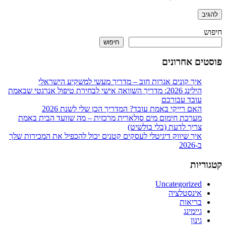
חיפוש
חיפוש
פוסטים אחרונים
איך קונים אגרות חוב – מדריך מעשי למשקיע הישראלי
הילינג 2026: מדריך השוואה אישי לבחירת טיפול אנרגטי שבאמת
עובד עבורכם
האם רייקי באמת עובד? המדריך הכן שלי לשנת 2026
מערכת חימום מים סולארית מרכזית – מה שוועד הבית באמת
צריך לדעת (בלי בולשיט)
איך שיווק דיגיטלי לעסקים קטנים יכול להכפיל את המכירות שלך
ב-2026
קטגוריות
Uncategorized
אינסטלציה
בריאות
גיימינג
גינון