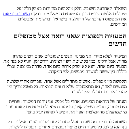
השאלה האחרונה חשובה. חלק מהקופות מחזירות באופן חלקי על
טיפולים אלטרנטיביים דרך הביטוחים המשלימים. בדקו ב
משרד הבריאות
את הסטטוס העדכני של הרגולציה בישראל, וברשימת המטפלים
המורשים.
הטעויות הנפוצות שאני רואה אצל מטופלים
חדשים
הציפייה לפלא מיידי. אני מבינה. אנשים שסובלים שנים רוצים פתרון
מהיר. אבל הילינג, כמו כל שיטת ריפוי רצינית, דורש זמן. הגוף לא בנה את
הבעיה ביום אחד, והוא לא יפרק אותה ביום אחד. סדרה ממוצעת אצלי
כוללת בין שישה לעשרה מפגשים, לפי המקרה.
הקפיצה בין מטפלים. אנשים מתחילים אצל אחד, עוברים אחרי שלושה
מפגשים לאחר, ואז מתאכזבים שלא רואים תוצאות. כל מטפל צריך זמן
להכיר אתכם. תנו לתהליך לעבוד.
הזנחה של הוראות הביניים. אחרי כל מפגש אני נותנת המלצות. שתיית
מים מרובה, תרגיל נשימה קצר, הימנעות ממאכלים מסוימים לאותו ערב.
מי שמתעלם מההמלצות הופך את הטיפול לפחות יעיל בחצי.
השוואה לחברים. מה שעבד אצל החברה לא בהכרח יעבוד אצלכם. כל
גוף הוא עולם. כל סיפור חיים מייצר תסמינים אחרים. תפסיקו להשוות.