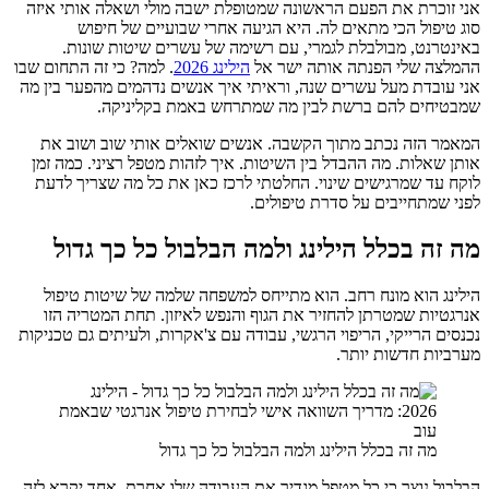
אני זוכרת את הפעם הראשונה שמטופלת ישבה מולי ושאלה אותי איזה
סוג טיפול הכי מתאים לה. היא הגיעה אחרי שבועיים של חיפוש
באינטרנט, מבולבלת לגמרי, עם רשימה של עשרים שיטות שונות.
ההמלצה שלי הפנתה אותה ישר אל
הילינג 2026
. למה? כי זה התחום שבו
אני עובדת מעל עשרים שנה, וראיתי איך אנשים נדהמים מהפער בין מה
שמבטיחים להם ברשת לבין מה שמתרחש באמת בקליניקה.
המאמר הזה נכתב מתוך הקשבה. אנשים שואלים אותי שוב ושוב את
אותן שאלות. מה ההבדל בין השיטות. איך לזהות מטפל רציני. כמה זמן
לוקח עד שמרגישים שינוי. החלטתי לרכז כאן את כל מה שצריך לדעת
לפני שמתחייבים על סדרת טיפולים.
מה זה בכלל הילינג ולמה הבלבול כל כך גדול
הילינג הוא מונח רחב. הוא מתייחס למשפחה שלמה של שיטות טיפול
אנרגטיות שמטרתן להחזיר את הגוף והנפש לאיזון. תחת המטריה הזו
נכנסים הרייקי, הריפוי הרגשי, עבודה עם צ'אקרות, ולעיתים גם טכניקות
מערביות חדשות יותר.
מה זה בכלל הילינג ולמה הבלבול כל כך גדול
הבלבול נוצר כי כל מטפל מגדיר את העבודה שלו אחרת. אחד יקרא לזה