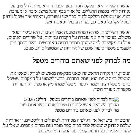
הגישה השנייה היא רפלקסולוגיה. כאן העבודה היא פיזית לחלוטין, על
נקודות לחץ בכפות הרגליים. כל אזור בכף הרגל מייצג איבר או מערכת
בגוף. אני מטפלת רפלקסולוגית כבר שני עשורים, וראיתי איך טיפול מדויק
יכול להקל על כאבי גב, בעיות עיכול, וכאבי ראש.
הגישה השלישית, שהיא הפחות מובנת אצל הציבור, היא עיסוי רפואי
משולב. בעיסוי הזה אני עובדת על רקמות עמוקות, על שרירים תפוסים,
אבל גם מקשיבה למה שהגוף מספר ברמה האנרגטית. כאב בכתף ימין
לפעמים מספר סיפור שלם של אחריות שהמטופל סוחב שנים.
מה לבדוק לפני שאתם בוחרים מטפל
הניסיון. זו הנקודה הראשונה שאני מבקשת מאנשים לבדוק. שאלו את
המטפל כמה שנים הוא עוסק בתחום. בקשו לשמוע על המקרים שטיפל
בהם. מטפל רציני ישמח לספר. מטפל שמתחמק או מציג רק תעודות
מקצרות מעורר חשד.
מה לבדוק לפני שאתם בוחרים מטפל
ההכשרה. בישראל אין רגולציה מסודרת לטיפולים הוליסטיים. זו אחריות
שלכם לבדוק שהמטפל למד בבית ספר מוכר ועם מורים מנוסים. שאלו על
שעות הלימוד. על תרגול קליני. על הכשרה מתמשכת.