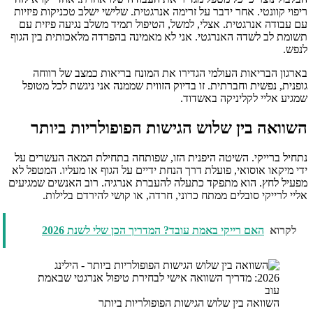
ריפוי קוונטי. אחר ידבר על זרימה אנרגטית. שלישי ישלב טכניקות פיזיות
עם עבודה אנרגטית. אצלי, למשל, הטיפול תמיד משלב נגיעה פיזית עם
תשומת לב לשדה האנרגטי. אני לא מאמינה בהפרדה מלאכותית בין הגוף
לנפש.
בארגון הבריאות העולמי הגדירו את המונח בריאות כמצב של רווחה
גופנית, נפשית וחברתית. זו בדיוק הזווית שממנה אני ניגשת לכל מטופל
שמגיע אליי לקליניקה באשדוד.
השוואה בין שלוש הגישות הפופולריות ביותר
נתחיל ברייקי. השיטה היפנית הזו, שפותחה בתחילת המאה העשרים על
ידי מיקאו אוסואי, פועלת דרך הנחת ידיים על הגוף או מעליו. המטפל לא
מפעיל לחץ. הוא מתפקד כתעלה להעברת אנרגיה. רוב האנשים שמגיעים
אליי לרייקי סובלים ממתח כרוני, חרדה, או קושי להירדם בלילות.
לקרוא
האם רייקי באמת עובד? המדריך הכן שלי לשנת 2026
השוואה בין שלוש הגישות הפופולריות ביותר