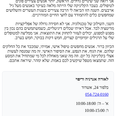
אני רואה שני שינויים גדולים. הראשון, יותר אנשים צעירים פונים
לטיפולים. בעבר הקליניקה שלי הייתה מלאה בעיקר באנשים מעל גיל
ארבעים. השנה הזו הביאה לי הרבה צעירים בשנות העשרים והשלושים
שמחפשים כלים להתמודד עם לחצי החיים המודרניים.
השני, השילוב של טכנולוגיה. אני לא חסידה גדולה של אפליקציות
מדיטציה לבד. אבל ראיתי שכלים דיגיטליים, כשמשתמשים בהם נכון בין
מפגש למפגש, יכולים לעזור לתחזק את התוצאות. אני ממליצה למטופלים
שלי על תרגילים יומיומיים קצרים, חמש דקות בבוקר, חמש בערב.
הכיוון ברור. אנשים מחפשים טיפול אישי, אמיתי, שמכבד את כל החלקים
שלהם. את הגוף, את הנפש, את הסיפור האישי. זה מה שמנסה לעשות
אצלי בקליניקה כל יום. וזה מה שאני מאחלת לכל מי שמתחיל את המסע
הזה. שתמצאו מטפל שיקשיב לכם באמת. שלא ימהר. שיראה אתכם.
לאורה אנרגיה וריפוי
בלפור 24, אשדוד
054-724-0160
א' – ה': 10:00-18:00
ו': 10:00-15:00