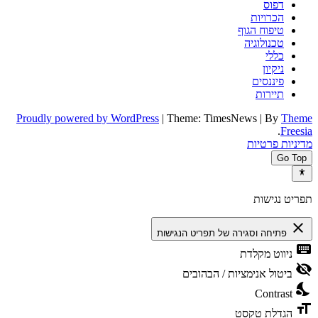
דפוס
הכרויות
טיפוח הגוף
טכנולוגיה
כללי
ניקיון
פיננסים
תיירות
Proudly powered by WordPress
|
Theme: TimesNews
|
By
Theme
.
Freesia
מדיניות פרטיות
Go Top
תפריט נגישות
close
פתיחה וסגירה של תפריט הנגישות
keyboard
ניווט מקלדת
visibility_off
ביטול אנימציות / הבהובים
nights_stay
Contrast
format_size
הגדלת טקסט